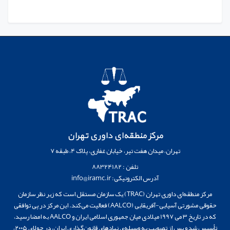
مرکز منطقه‌ای داوری تهران
تهران، میدان هفت تیر، خیابان غفاری، پلاک 4، طبقه 7
تلفن : 88324182
آدرس الکترونیکی: info@iramc.ir
مرکز منطقه‌ای داوری تهران (TRAC) یک سازمان مستقل است که زیر نظر سازمان
حقوقی مشورتی آسیایی-آفریقایی (AALCO) فعالیت می‌کند. این مرکز در پی توافقی
که در تاریخ ۳ می 1997 میلادی میان جمهوری اسلامی ایران و AALCO به امضا رسید،
تأسیس شد و پس از تصویب به وسیله‌ی نهادهای قانون‌گذاری ایران، در جولای ۲۰۰۵،