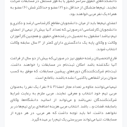
دانشکده‌های حقوق سراسر کشور یا به طور مستقل در مسابقات شرکت
نمایند. تیم‌ها متشکل از حداقل دو (2) عضو و حداکثر شش (6) عضو به
همراه یک نفر مربی خواهند بود.
اعضای تیم‌ها باید از میان دانشجویان مقاطع کارشناسی ارشد و دکتری و
دانشجویان کارشناسی (درصورتی که تعداد آنها بیش از نیمی از اعضای
تیم نباشد) مشغول به تحصیل در رشته‌های حقوق، و همچنین کارآموزان
وکالت و وکلای پایه یک دادگستری دارای کمتر از 3 سال سابقه وکالت
انتخاب شوند.
فارغ‌التحصیلان رشته حقوق نیز در صورتی که بیش از دو سال از فراغت
آنها نگذشته باشد امکان ثبت‌نام در مسابقات را خواهند داشت.
ثبت‌نام شرکت‌کنندگان دوره‌های پیشین مسابقات، که موفق به کسب
عنوان برتر (شفاهی یا کتبی) نشده باشند، بلامانع است.
تیمها می‌توانند علاوه بر تعداد مجاز اعضا (۲ تا ۶ نفر)، یک نفر را به‌عنوان
مربی تیم خود انتخاب و معرفی نمایند. مربی ملزم به رعایت شرایط
شرکت‌کنندگان نمی‌باشد و می‌تواند از اساتید دانشگاه‌ها، وکلای
باسابقه، قضات و... باشد
انتخاب مربی هزینه اضافه‌ای برای تیم‌ها در بر
.
نخواهد داشت، اما باید توجه داشت که هر مربی، در هر دوره از
مسابقات، تنها می‌تواند سرپرستی یک تیم را بر عهده گیرد
.