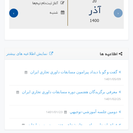
20
آغاز ثبت‌نام تیم‌ها
آذر
شنبه
›
‹
1400
نمایش اطلاعیه های بیشتر
اطلاعیه ها
گفت و گو با ديداد پيرامون مسابقات داوري تجاري ايران
1401/05/09
معرفي برگزيدگان هفتمين دوره مسابقات داوري تجاري ايران
1401/02/25
دومين جلسه آموزشي-توجيهي
1401/01/23
فراخوان داور براي مرحله شفاهي هفتمين دوره مسابقات
1401/01/21