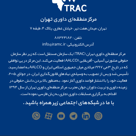
مرکز منطقه‌ای داوری تهران
تهران، میدان هفت تیر، خیابان غفاری، پلاک 4، طبقه 7
تلفن : 88324182
آدرس الکترونیکی: info@iramc.ir
مرکز منطقه‌ای داوری تهران (TRAC) یک سازمان مستقل است که زیر نظر سازمان
حقوقی مشورتی آسیایی-آفریقایی (AALCO) فعالیت می‌کند. این مرکز در پی توافقی
که در تاریخ ۳ می 1997 میلادی میان جمهوری اسلامی ایران و AALCO به امضا رسید،
تأسیس شد و پس از تصویب به وسیله‌ی نهادهای قانون‌گذاری ایران، در جولای ۲۰۰۵،
فعالیت خود را با انتشار قواعد داوری آغاز نمود. به‌منظور بالا بردن دانش حقوقی در
زمینه داوری و تربیت داوران جوان مجرب، مرکز منطقه‌ای داوری تهران از سال 1394
اقدام به برگزاری مسابقات داوری تجاری به زبان فارسی نموده است.
با ما در شبکه‌های اجتماعی زیر همراه باشید.