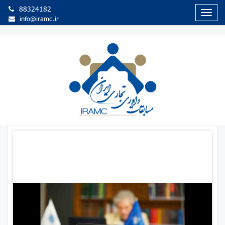
88324182
منوی
info@iramc.ir
سایت