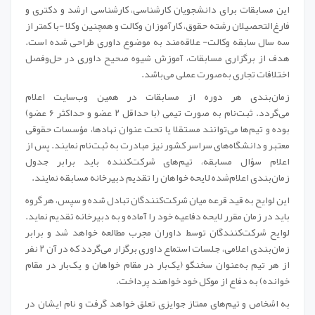
این مسابقات برای دانشجویان کارشناسی، کارشناسی ارشد و دکتری و
فارغ‌التحصیلان رشته حقوق، کارآموزان وکالت و همچنین وکلا -با کمتر از
سه سال سابقه وکالت- علاقه‌مند به موضوع داوری طراحی‌ شده است.
هدف از برگزاری مسابقات، آموزش شیوه صحیح داوری در حل‌وفصل
اختلافات تجاری به‌صورت عملی می‌باشد
.
زمان‌بندی هر دوره از مسابقات
در همین وب‌سایت اعلام
می‌گردد
.
ثبت‌نام به صورت تیمی (با حداقل ۲ عضو و حداکثر ۶ عضو)
بوده و
تیم‌ها می‌توانند مستقلا یا تحت عنوان نهادها، مؤسسات حقوقی
معتبر و دانشگاه‌های سراسر کشور نیز مبادرت به ثبت‌نام نمایند. پس از
اعلام سؤال مسابقه، تیم‌های شرکت‌کننده باید برابر جدول
زمان‌بندی اعلام‌شده لایحه خواهان را تقدیم دبیرخانه مسابقه نمایند
.
این لوایح به‌ قید قرعه میان شرکت‌کنندگان تبادل شده و سپس، هر گروه
باید در زمان مقرر لایحه دفاعیه خود را آماده و به دبیرخانه تقدیم نماید.
لوایح شرکت‌کنندگان توسط داوران مجرب مطالعه خواهد شد و برابر
زمان‌بندی اعلامی، جلسات استماع داوری برگزار می‌گردد که در آن ۲ نفر
از هر تیم به‌عنوان سخنگو (یک‌بار در مقام خواهان و یک‌بار در مقام
خوانده) به دفاع از موکل خود خواهند پرداخت
.
به اشخاص و تیم‌های ممتاز جوایزی تعلق خواهد گرفت و نام ایشان در