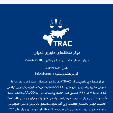
مرکز منطقه‌ای داوری تهران
تهران، میدان هفت تیر، خیابان غفاری، پلاک 4، طبقه 7
تلفن : 88324182
آدرس الکترونیکی: info@iramc.ir
مرکز منطقه‌ای داوری تهران (TRAC) یک سازمان مستقل است که زیر نظر سازمان
حقوقی مشورتی آسیایی-آفریقایی (AALCO) فعالیت می‌کند. این مرکز در پی توافقی
که در تاریخ ۳ می 1997 میلادی میان جمهوری اسلامی ایران و AALCO به امضا رسید،
تأسیس شد و پس از تصویب به وسیله‌ی نهادهای قانون‌گذاری ایران، در جولای ۲۰۰۵،
فعالیت خود را با انتشار قواعد داوری آغاز نمود. به‌منظور بالا بردن دانش حقوقی در
زمینه داوری و تربیت داوران جوان مجرب، مرکز منطقه‌ای داوری تهران از سال 1394