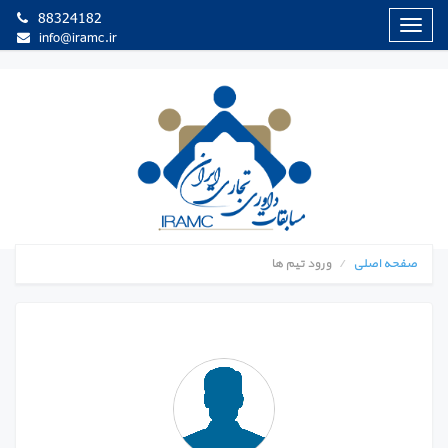
88324182
منوی
info@iramc.ir
سایت
صفحه اصلی
ورود تیم ها