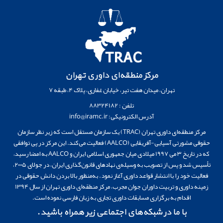
مرکز منطقه‌ای داوری تهران
تهران، میدان هفت تیر، خیابان غفاری، پلاک 4، طبقه 7
تلفن : 88324182
آدرس الکترونیکی: info@iramc.ir
مرکز منطقه‌ای داوری تهران (TRAC) یک سازمان مستقل است که زیر نظر سازمان
حقوقی مشورتی آسیایی-آفریقایی (AALCO) فعالیت می‌کند. این مرکز در پی توافقی
که در تاریخ ۳ می 1997 میلادی میان جمهوری اسلامی ایران و AALCO به امضا رسید،
تأسیس شد و پس از تصویب به وسیله‌ی نهادهای قانون‌گذاری ایران، در جولای ۲۰۰۵،
فعالیت خود را با انتشار قواعد داوری آغاز نمود. به‌منظور بالا بردن دانش حقوقی در
زمینه داوری و تربیت داوران جوان مجرب، مرکز منطقه‌ای داوری تهران از سال 1394
اقدام به برگزاری مسابقات داوری تجاری به زبان فارسی نموده است.
با ما در شبکه‌های اجتماعی زیر همراه باشید.